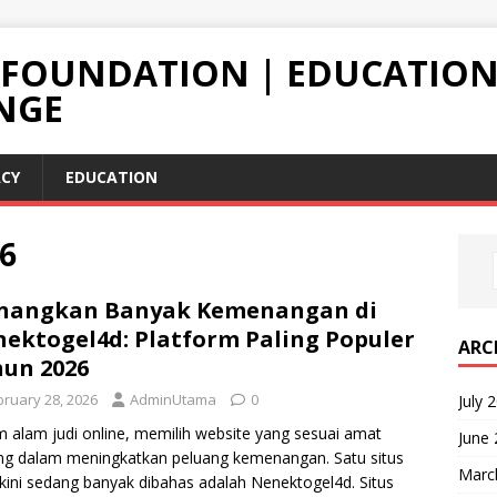
 FOUNDATION | EDUCATION
NGE
CY
EDUCATION
6
nangkan Banyak Kemenangan di
ektogel4d: Platform Paling Populer
ARC
un 2026
bruary 28, 2026
AdminUtama
0
July 
 alam judi online, memilih website yang sesuai amat
June
ng dalam meningkatkan peluang kemenangan. Satu situs
Marc
 kini sedang banyak dibahas adalah Nenektogel4d. Situs