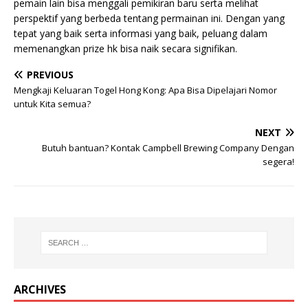
pemain lain bisa menggali pemikiran baru serta melihat
perspektif yang berbeda tentang permainan ini. Dengan yang
tepat yang baik serta informasi yang baik, peluang dalam
memenangkan prize hk bisa naik secara signifikan.
PREVIOUS
Mengkaji Keluaran Togel Hong Kong: Apa Bisa Dipelajari Nomor
untuk Kita semua?
NEXT
Butuh bantuan? Kontak Campbell Brewing Company Dengan
segera!
ARCHIVES