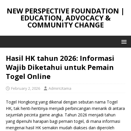
NEW PERSPECTIVE FOUNDATION |
EDUCATION, ADVOCACY &
COMMUNITY CHANGE
Hasil HK tahun 2026: Informasi
Wajib Diketahui untuk Pemain
Togel Online
February 2, 2026
AdminUtama
Togel Hongkong yang dikenal dengan sebutan nama Togel
HK, tak henti-hentinya menjadi perbincangan menarik di antara
sejumlah pecinta game angka. Tahun 2026 menjadi tahun
yang dipenuhi harapan bagi pemain togel, di mana informasi
mengenai hasil HK semakin mudah diakses dan diperoleh