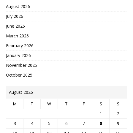
August 2026
July 2026
June 2026
March 2026
February 2026
January 2026
November 2025
October 2025
August 2026
M
T
W
T
F
S
S
1
2
3
4
5
6
7
8
9