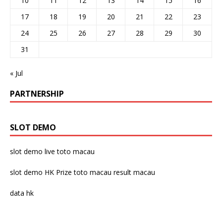
10
11
12
13
14
15
16
17
18
19
20
21
22
23
24
25
26
27
28
29
30
31
« Jul
PARTNERSHIP
SLOT DEMO
slot demo
live toto macau
slot demo
HK Prize
toto macau
result macau
data hk