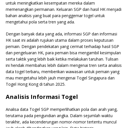
untuk meningkatkan kesempatan mereka dalam
memenangkan permainan. Keluaran SGP dan hasil HK menjadi
bahan analisis yang buat para penggemar togel untuk
mengetahui pola serta tren yang ada.
Dengan banyak data yang ada, informasi SGP dan informasi
HK saat ini adalah rujukan utama dalam proses keputusan
pemain. Dengan pendekatan yang cermat terhadap hasil SGP
dan pengeluaran HK, para pemain bisa mengambil kesimpulan
serta taktik yang lebih baik ketika melakukan taruhan. Tulisan
ini hendak membahas lebih dalam mengenai tren serta analisis
data togel terbaru, memberikan wawasan untuk pemain yang
mau mengetahui lebih jauh mengenai Togel Singapura dan
Togel Hong Kong di tahun 2025.
Analisis Informasi Togel
Analisa data Togel SGP memperlihatkan pola dan arah yang,
terutama pada pengundian angka. Dalam sejumlah waktu
terakhir, ada kecenderungan nomor-nomor tertentu muncul