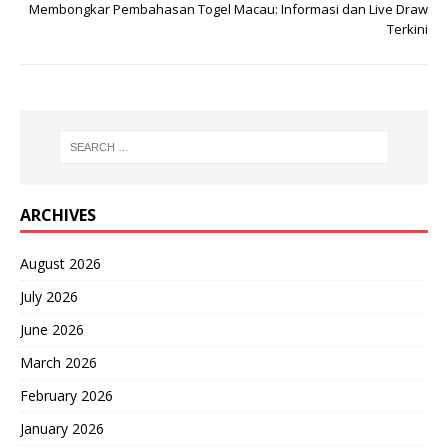
Membongkar Pembahasan Togel Macau: Informasi dan Live Draw
Terkini
ARCHIVES
August 2026
July 2026
June 2026
March 2026
February 2026
January 2026