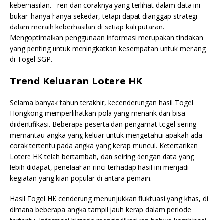
keberhasilan. Tren dan coraknya yang terlihat dalam data ini
bukan hanya hanya sekedar, tetapi dapat dianggap strategi
dalam meraih keberhasilan di setiap kali putaran.
Mengoptimalkan penggunaan informasi merupakan tindakan
yang penting untuk meningkatkan kesempatan untuk menang
di Togel SGP.
Trend Keluaran Lotere HK
Selama banyak tahun terakhir, kecenderungan hasil Togel
Hongkong memperlihatkan pola yang menarik dan bisa
diidentifikasi. Beberapa peserta dan pengamat togel sering
memantau angka yang keluar untuk mengetahui apakah ada
corak tertentu pada angka yang kerap muncul. Ketertarikan
Lotere HK telah bertambah, dan seiring dengan data yang
lebih didapat, penelaahan rinci terhadap hasil ini menjadi
kegiatan yang kian popular di antara pemain.
Hasil Togel HK cenderung menunjukkan fluktuasi yang khas, di
dimana beberapa angka tampil jauh kerap dalam periode