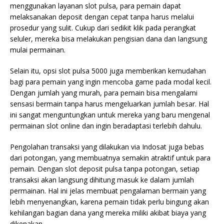
menggunakan layanan slot pulsa, para pemain dapat
melaksanakan deposit dengan cepat tanpa harus melalui
prosedur yang sulit. Cukup dari sedikit klik pada perangkat
seluler, mereka bisa melakukan pengisian dana dan langsung
mulai permainan.
Selain itu, opsi slot pulsa 5000 juga memberikan kemudahan
bagi para pemain yang ingin mencoba game pada modal kecil.
Dengan jumlah yang murah, para pemain bisa mengalami
sensasi bermain tanpa harus mengeluarkan jumlah besar. Hal
ini sangat menguntungkan untuk mereka yang baru mengenal
permainan slot online dan ingin beradaptasi terlebih dahulu.
Pengolahan transaksi yang dilakukan via Indosat juga bebas
dari potongan, yang membuatnya semakin atraktif untuk para
pemain. Dengan slot deposit pulsa tanpa potongan, setiap
transaksi akan langsung dihitung masuk ke dalam jumlah
permainan. Hal ini jelas membuat pengalaman bermain yang
lebih menyenangkan, karena pemain tidak perlu bingung akan
kehilangan bagian dana yang mereka miliki akibat biaya yang
dikenakan.