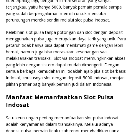
ribet. Apalagi lagi, dengan minimal setoran yang sangat
terjangkau, yaitu hanya 5000, banyak pemain pemula sampai
yang sudah berpengalaman memilih untuk mencoba
peruntungan mereka sendiri melalui slot pulsa Indosat.
Kelebihan slot pulsa tanpa potongan dan slot dengan deposit
menggunakan pulsa juga merupakan daya tarik yang unik. Para
petaruh tidak hanya bisa dapat menikmati game dengan lebih
hemat, namun juga bisa merasakan kesenangan saat
melaksanakan transaksi. Slot via Indosat memungkinkan akses
yang lebih dengan sistem dapat mudah dimengerti. Dengan
semua berbagai kemudahan ini, tidaklah ajaib jika slot berbasis
Indosat, khususnya slot dengan deposit 5000 Indosat, menjadi
pilihan primer bagi banyak pemain judi dalam Indonesia.
Manfaat Memanfaatkan Slot Pulsa
Indosat
Satu keuntungan penting memanfaatkan slot pulsa Indosat
adalah kenyamanan dalam transaksinya. Melalui adanya
deposit pulsa, pemain tidak usah repot menghadirkan uang