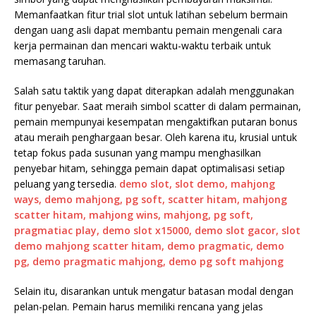
Memanfaatkan fitur trial slot untuk latihan sebelum bermain
dengan uang asli dapat membantu pemain mengenali cara
kerja permainan dan mencari waktu-waktu terbaik untuk
memasang taruhan.
Salah satu taktik yang dapat diterapkan adalah menggunakan
fitur penyebar. Saat meraih simbol scatter di dalam permainan,
pemain mempunyai kesempatan mengaktifkan putaran bonus
atau meraih penghargaan besar. Oleh karena itu, krusial untuk
tetap fokus pada susunan yang mampu menghasilkan
penyebar hitam, sehingga pemain dapat optimalisasi setiap
peluang yang tersedia.
demo slot, slot demo, mahjong
ways, demo mahjong, pg soft, scatter hitam, mahjong
scatter hitam, mahjong wins, mahjong, pg soft,
pragmatiac play, demo slot x15000, demo slot gacor, slot
demo mahjong scatter hitam, demo pragmatic, demo
pg, demo pragmatic mahjong, demo pg soft mahjong
Selain itu, disarankan untuk mengatur batasan modal dengan
pelan-pelan. Pemain harus memiliki rencana yang jelas