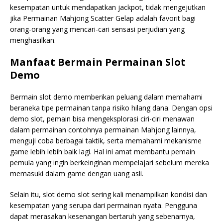
kesempatan untuk mendapatkan jackpot, tidak mengejutkan
jika Permainan Mahjong Scatter Gelap adalah favorit bagi
orang-orang yang mencari-cari sensasi perjudian yang
menghasilkan.
Manfaat Bermain Permainan Slot
Demo
Bermain slot demo memberikan peluang dalam memahami
beraneka tipe permainan tanpa risiko hilang dana. Dengan opsi
demo slot, pemain bisa mengeksplorasi ciri-ciri menawan
dalam permainan contohnya permainan Mahjong lainnya,
menguji coba berbagai taktik, serta memahami mekanisme
game lebih lebih baik lagi. Hal ini amat membantu pemain
pemula yang ingin berkeinginan mempelajari sebelum mereka
memasuki dalam game dengan uang asli.
Selain itu, slot demo slot sering kali menampilkan kondisi dan
kesempatan yang serupa dari permainan nyata. Pengguna
dapat merasakan kesenangan bertaruh yang sebenarnya,