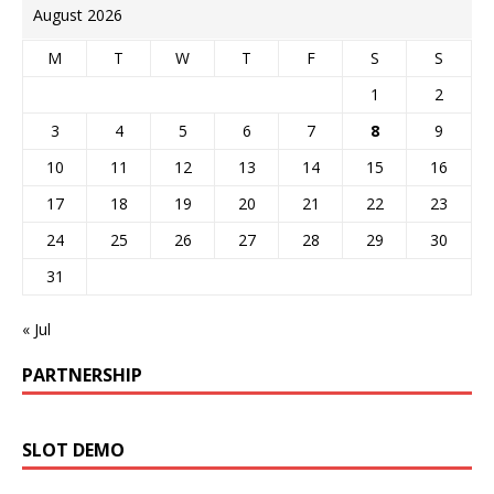
August 2026
M
T
W
T
F
S
S
1
2
3
4
5
6
7
8
9
10
11
12
13
14
15
16
17
18
19
20
21
22
23
24
25
26
27
28
29
30
31
« Jul
PARTNERSHIP
SLOT DEMO