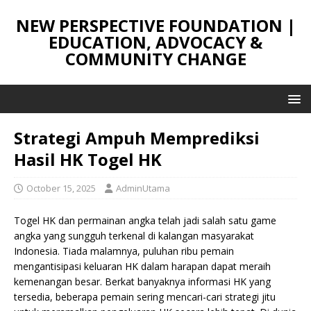
NEW PERSPECTIVE FOUNDATION |
EDUCATION, ADVOCACY &
COMMUNITY CHANGE
Strategi Ampuh Memprediksi
Hasil HK Togel HK
October 15, 2025
AdminUtama
Togel HK dan permainan angka telah jadi salah satu game
angka yang sungguh terkenal di kalangan masyarakat
Indonesia. Tiada malamnya, puluhan ribu pemain
mengantisipasi keluaran HK dalam harapan dapat meraih
kemenangan besar. Berkat banyaknya informasi HK yang
tersedia, beberapa pemain sering mencari-cari strategi jitu