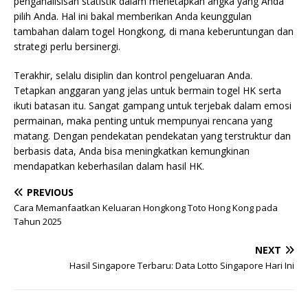
penganalisisan statistik dalam menetapkan angka yang Anda
pilih Anda. Hal ini bakal memberikan Anda keunggulan
tambahan dalam togel Hongkong, di mana keberuntungan dan
strategi perlu bersinergi.
Terakhir, selalu disiplin dan kontrol pengeluaran Anda.
Tetapkan anggaran yang jelas untuk bermain togel HK serta
ikuti batasan itu. Sangat gampang untuk terjebak dalam emosi
permainan, maka penting untuk mempunyai rencana yang
matang. Dengan pendekatan pendekatan yang terstruktur dan
berbasis data, Anda bisa meningkatkan kemungkinan
mendapatkan keberhasilan dalam hasil HK.
PREVIOUS
Cara Memanfaatkan Keluaran Hongkong Toto Hong Kong pada
Tahun 2025
NEXT
Hasil Singapore Terbaru: Data Lotto Singapore Hari Ini