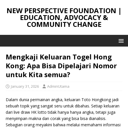
NEW PERSPECTIVE FOUNDATION |
EDUCATION, ADVOCACY &
COMMUNITY CHANGE
Mengkaji Keluaran Togel Hong
Kong: Apa Bisa Dipelajari Nomor
untuk Kita semua?
January 31, 2026
AdminUtama
Dalam dunia permainan angka, keluaran Toto Hongkong jadi
sebuah topik yang sangat seru untuk dibahas. Setiap keluaran
dari live draw HK lotto tidak hanya hanya angka, tetapi juga
menyimpan makna dan corak yang bisa bisa dianalisis.
Sebagian orang meyakini bahwa melalui memahami informasi