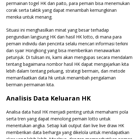
permainan togel HK dan paito, para pemain bisa menemukan
corak serta taktik yang dapat menambah kemungkinan
mereka untuk menang.
Situasi ini menghasilkan minat yang besar terhadap
pengundian langsung HK dan hasil HK lotto, di mana para
pemain individu dan pencinta selalu mencari informasi terkini
dan syair Hongkong yang bisa memberikan menawarkan
petunjuk. Di tulisan ini, kami akan mengupas secara mendalam
tentang bagaimana nombor hasil HK dapat mengajarkan kita
lebih dalam tentang peluang, strategi bermain, dan metode
memanfaatkan data hk untuk menambah pengalaman
bermain permainan kita.
Analisis Data Keluaran HK
Analisa data hasil HK menjadi penting untuk memahami pola
serta tren yang dapat menolong pemain lotto untuk
menentukan angka. Setiap kali output dari live live draw HK
memberikan data berharga yang dikelola untuk mendapatkan