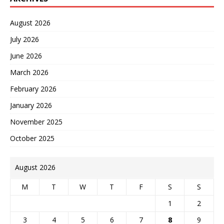
August 2026
July 2026
June 2026
March 2026
February 2026
January 2026
November 2025
October 2025
August 2026
M
T
W
T
F
S
S
1
2
3
4
5
6
7
8
9