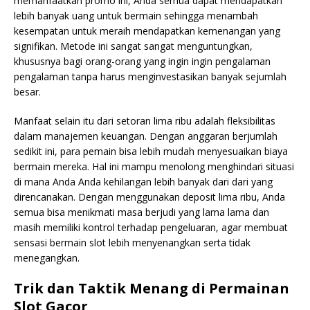
memanfaatkan promo ini, Anda semua dapat mendapatkan
lebih banyak uang untuk bermain sehingga menambah
kesempatan untuk meraih mendapatkan kemenangan yang
signifikan. Metode ini sangat sangat menguntungkan,
khususnya bagi orang-orang yang ingin ingin pengalaman
pengalaman tanpa harus menginvestasikan banyak sejumlah
besar.
Manfaat selain itu dari setoran lima ribu adalah fleksibilitas
dalam manajemen keuangan. Dengan anggaran berjumlah
sedikit ini, para pemain bisa lebih mudah menyesuaikan biaya
bermain mereka. Hal ini mampu menolong menghindari situasi
di mana Anda Anda kehilangan lebih banyak dari dari yang
direncanakan. Dengan menggunakan deposit lima ribu, Anda
semua bisa menikmati masa berjudi yang lama lama dan
masih memiliki kontrol terhadap pengeluaran, agar membuat
sensasi bermain slot lebih menyenangkan serta tidak
menegangkan.
Trik dan Taktik Menang di Permainan
Slot Gacor