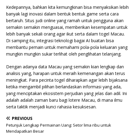
Kedepannya, bahkan kita kemungkinan bisa menyaksikan lebih
banyak lagi inovasi dalam bentuk bentuk game serta cara
bertaruh. Situs judi online yang ramah untuk pengguna akan
semakin semakin menguasai, memberikan kesempatan untuk
lebih banyak sekali orang agar ikut serta dalam togel Macau.
Di samping itu, integrasi teknologi bagai AI buatan bisa
membantu pemain untuk memahami pola-pola keluaran yang
mungkin mungkin sukar terlihat oleh penglihatan telanjang.
Dengan adanya data Macau yang semakin kian lengkap dan
analisis yang, harapan untuk meraih kemenangan akan terus
meningkat. Para pecinta togel diharapkan agar lebih bijaksana
ketika mengambil pilihan berlandaskan informasi yang ada,
yang menciptakan ekosistem perjudian yang jelas dan adil. Ini
adalah adalah zaman baru bagi lotere Macau, di mana ilmu
serta taktik menjadi kunci rahasia kesuksesan.
PREVIOUS
Petunjuk Lengkap Permainan Uang: Setor lima ribu untuk
Mendapatkan Besar