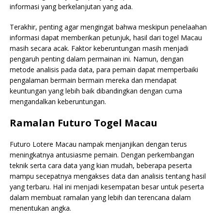
informasi yang berkelanjutan yang ada.
Terakhir, penting agar mengingat bahwa meskipun penelaahan
informasi dapat memberikan petunjuk, hasil dari togel Macau
masih secara acak. Faktor keberuntungan masih menjadi
pengaruh penting dalam permainan ini. Namun, dengan
metode analisis pada data, para pemain dapat memperbaiki
pengalaman bermain bermain mereka dan mendapat
keuntungan yang lebih baik dibandingkan dengan cuma
mengandalkan keberuntungan.
Ramalan Futuro Togel Macau
Futuro Lotere Macau nampak menjanjikan dengan terus
meningkatnya antusiasme pemain. Dengan perkembangan
teknik serta cara data yang kian mudah, beberapa peserta
mampu secepatnya mengakses data dan analisis tentang hasil
yang terbaru. Hal ini menjadi kesempatan besar untuk peserta
dalam membuat ramalan yang lebih dan terencana dalam
menentukan angka.